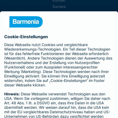
Kontakt
Karriere
Presse
Unternehmen
Anfahrt
Affiliate-Partner werden
Barmenia ist Teil der BarmeniaGothaer
BELIEBTE SEITEN
Kranken-Zusatzversicherung
Tierversicherungen
Haftpflichtversicherung
Hausratversicherung
SERVICE
Adresse ändern
Schaden melden
Kilometerstandsmeldung
Serviceübersicht