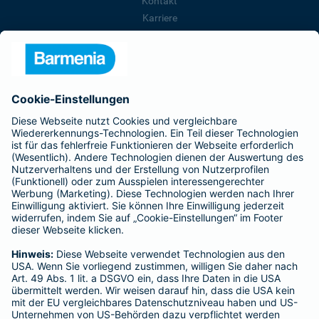
Kontakt
Karriere
Presse
Unternehmen
Anfahrt
Affiliate-Partner werden
Barmenia ist Teil der BarmeniaGothaer
BELIEBTE SEITEN
Kranken-Zusatzversicherung
Tierversicherungen
Haftpflichtversicherung
Hausratversicherung
SERVICE
Adresse ändern
Schaden melden
Kilometerstandsmeldung
Serviceübersicht