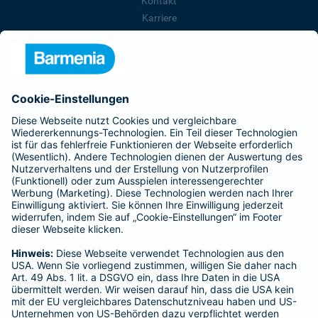
Kontakt
Karriere
Presse
Unternehmen
Anfahrt
Affiliate-Partner werden
Barmenia ist Teil der BarmeniaGothaer
BELIEBTE SEITEN
Kranken-Zusatzversicherung
Tierversicherungen
Haftpflichtversicherung
Hausratversicherung
SERVICE
Adresse ändern
Schaden melden
Kilometerstandsmeldung
Serviceübersicht