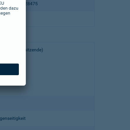
ppertal HRB 28475
choeller (Vorsitzende)
genseitigkeit