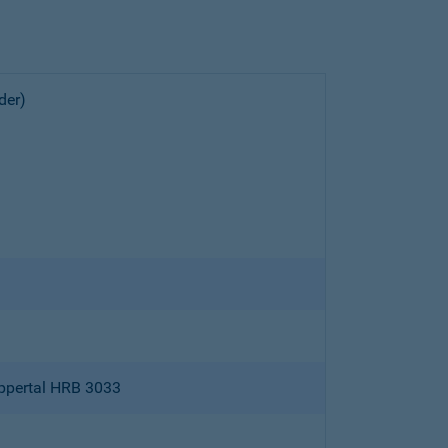
der)
ppertal HRB 3033