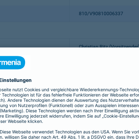
810/V90810006337
Christian Ritz (Vorsitzender
Thomas Bischof
Dr. Sylvia Eichelberg
Harald Epple
Dr. Andreas Eurich
Frank Lamsfuß
Oliver Schoeller
Alina vom Bruck
Dr. h. c. Josef Beutelmann
Aktiengesellschaft