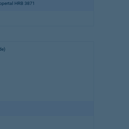
ppertal HRB 3871
de)