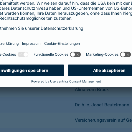
Wuppertal; Amtsgericht Wu
DE 318683048
Dr. Andreas Eurich, Oliver S
Thomas Bischof
Dr. Sylvia Eichelberg
Harald Epple
Frank Lamsfuß
Christian Ritz
Alina vom Bruck
Dr. h. c. Josef Beutelmann
Versicherungsverein auf Ge