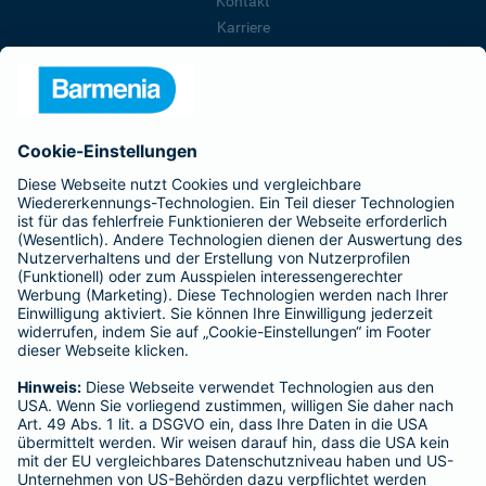
Kontakt
Karriere
Presse
Unternehmen
Anfahrt
Affiliate-Partner werden
Barmenia ist Teil der BarmeniaGothaer
BELIEBTE SEITEN
Kranken-Zusatzversicherung
Tierversicherungen
Haftpflichtversicherung
Hausratversicherung
SERVICE
Adresse ändern
Schaden melden
Kilometerstandsmeldung
Serviceübersicht