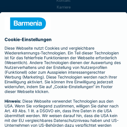
Kontakt
Karriere
Presse
Unternehmen
Anfahrt
Affiliate-Partner werden
Barmenia ist Teil der BarmeniaGothaer
BELIEBTE SEITEN
Kranken-Zusatzversicherung
Tierversicherungen
Haftpflichtversicherung
Hausratversicherung
SERVICE
Adresse ändern
Schaden melden
Kilometerstandsmeldung
Serviceübersicht