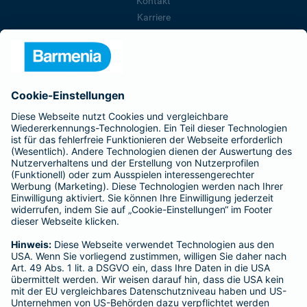
Kontakt
Karriere
Presse
Unternehmen
Anfahrt
Affiliate-Partner werden
Barmenia ist Teil der BarmeniaGothaer
BELIEBTE SEITEN
Kranken-Zusatzversicherung
Tierversicherungen
Haftpflichtversicherung
Hausratversicherung
SERVICE
Adresse ändern
Schaden melden
Kilometerstandsmeldung
Serviceübersicht