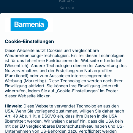
Kontakt
Karriere
Presse
Unternehmen
Anfahrt
Affiliate-Partner werden
Barmenia ist Teil der BarmeniaGothaer
BELIEBTE SEITEN
Kranken-Zusatzversicherung
Tierversicherungen
Haftpflichtversicherung
Hausratversicherung
SERVICE
Adresse ändern
Schaden melden
Kilometerstandsmeldung
Serviceübersicht