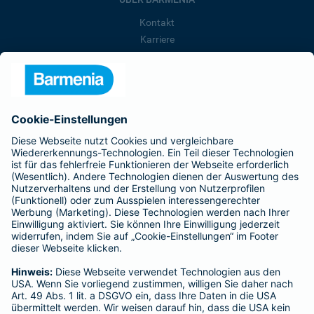
Kontakt
Karriere
Presse
Unternehmen
Anfahrt
Affiliate-Partner werden
Barmenia ist Teil der BarmeniaGothaer
BELIEBTE SEITEN
Kranken-Zusatzversicherung
Tierversicherungen
Haftpflichtversicherung
Hausratversicherung
SERVICE
Adresse ändern
Schaden melden
Kilometerstandsmeldung