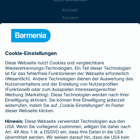
Kontakt
Karriere
Presse
Unternehmen
Anfahrt
Affiliate-Partner werden
Barmenia ist Teil der BarmeniaGothaer
BELIEBTE SEITEN
Kranken-Zusatzversicherung
Tierversicherungen
Haftpflichtversicherung
Hausratversicherung
SERVICE
Adresse ändern
Schaden melden
Kilometerstandsmeldung