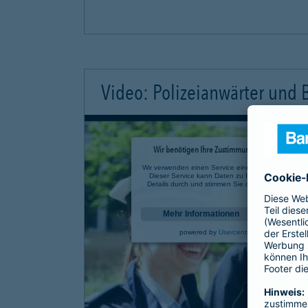
Video: Polizeianwärter und
Wir benötigen Ihre Zustimmung, um den YouTube 
Wir verwenden einen Service eines Drittanbieters, u
Dieser Service kann Daten zu Ihren Aktivitäten sa
Details durch und stimmen Sie der Nutzung des Se
anzusehen.
Mehr Informationen
powered by
Usercentrics Consent Mana