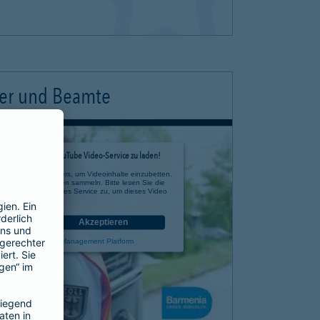
ter und Beamte
timmung, um den YouTube Video-Service zu laden!
e eines Drittanbieters, um Videoinhalte einzubetten.
 zu Ihren Aktivitäten sammeln. Bitte lesen Sie die
n Sie der Nutzung des Service zu, um dieses Video
anzusehen.
nen
Akzeptieren
rcentrics Consent Management Platform