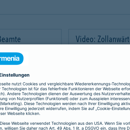
 Beamte
Video: Zollanwär
Video-Service zu laden!
Wir benötigen Ihre Zus
m Videoinhalte einzubetten.
Wir verwenden einen Servic
mmeln. Bitte lesen Sie die
Dieser Service kann Daten
rvice zu, um dieses Video
Details durch und stimme
Akzeptieren
Mehr Informatio
gement Platform
powered by
Use