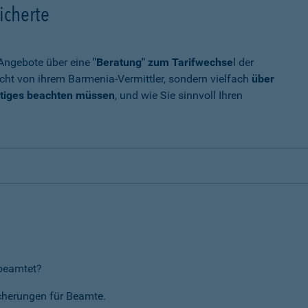
icherte
t Angebote über eine
"Beratung" zum Tarifwechse
l der
cht von ihrem Barmenia-Vermittler, sondern vielfach
über
tiges beachten müssen
, und wie Sie sinnvoll Ihren
rbeamtet?
icherungen für Beamte.