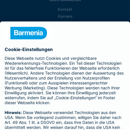
Kontakt
Karriere
Presse
Unternehmen
Anfahrt
Affiliate-Partner werden
Barmenia ist Teil der BarmeniaGothaer
BELIEBTE SEITEN
Kranken-Zusatzversicherung
Tierversicherungen
Haftpflichtversicherung
Hausratversicherung
SERVICE
Adresse ändern
Schaden melden
Kilometerstandsmeldung