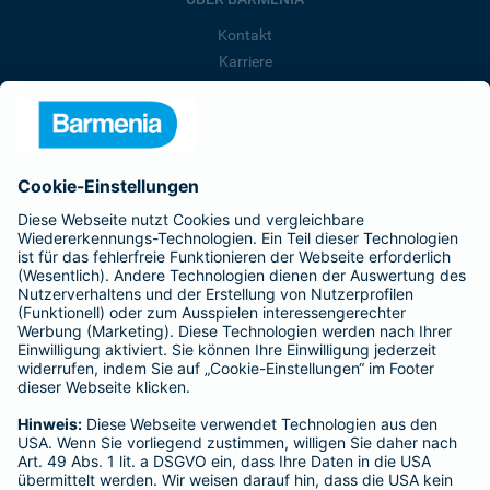
Kontakt
Karriere
Presse
Unternehmen
Anfahrt
Affiliate-Partner werden
Barmenia ist Teil der BarmeniaGothaer
BELIEBTE SEITEN
Kranken-Zusatzversicherung
Tierversicherungen
Haftpflichtversicherung
Hausratversicherung
SERVICE
Adresse ändern
Schaden melden
Kilometerstandsmeldung