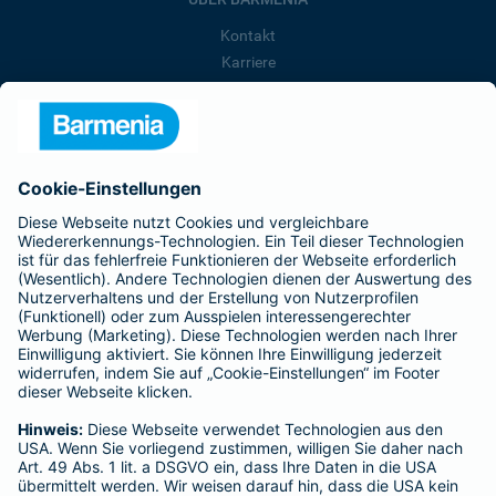
Kontakt
Karriere
Presse
Unternehmen
Anfahrt
Affiliate-Partner werden
Barmenia ist Teil der BarmeniaGothaer
BELIEBTE SEITEN
Kranken-Zusatzversicherung
Tierversicherungen
Haftpflichtversicherung
Hausratversicherung
SERVICE
Adresse ändern
Schaden melden
Kilometerstandsmeldung