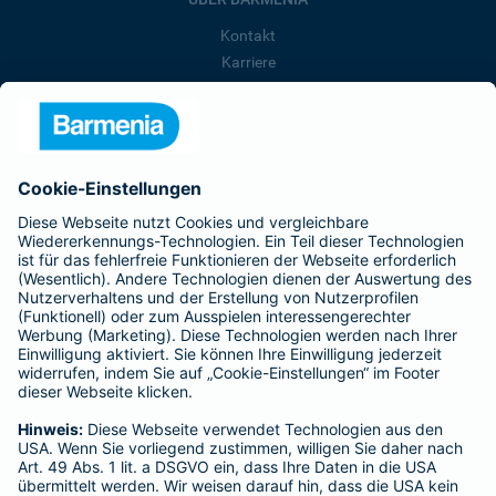
Kontakt
Karriere
Presse
Unternehmen
Anfahrt
Affiliate-Partner werden
Barmenia ist Teil der BarmeniaGothaer
BELIEBTE SEITEN
Kranken-Zusatzversicherung
Tierversicherungen
Haftpflichtversicherung
Hausratversicherung
SERVICE
Adresse ändern
Schaden melden
Kilometerstandsmeldung