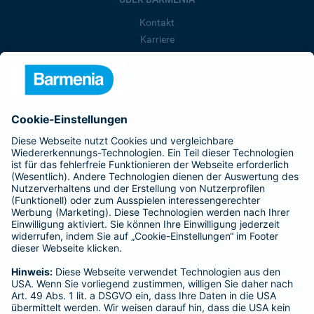
Kontakt
Karriere
Presse
Unternehmen
Anfahrt
Affiliate-Partner werden
Barmenia ist Teil der BarmeniaGothaer
BELIEBTE SEITEN
Kranken-Zusatzversicherung
Tierversicherungen
Haftpflichtversicherung
Hausratversicherung
SERVICE
Adresse ändern
Schaden melden
Kilometerstandsmeldung