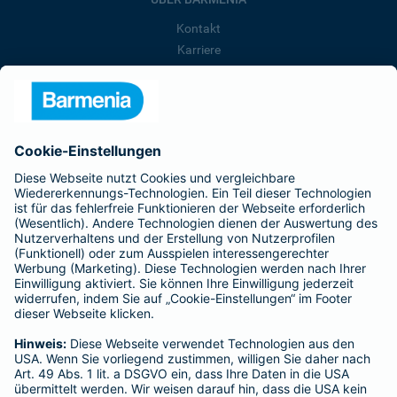
Kontakt
Karriere
Presse
Unternehmen
Anfahrt
Affiliate-Partner werden
Barmenia ist Teil der BarmeniaGothaer
BELIEBTE SEITEN
Kranken-Zusatzversicherung
Tierversicherungen
Haftpflichtversicherung
Hausratversicherung
SERVICE
Adresse ändern
Schaden melden
Kilometerstandsmeldung