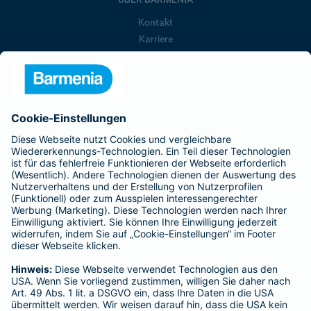
Kontakt
Karriere
Presse
Unternehmen
Anfahrt
Affiliate-Partner werden
Barmenia ist Teil der BarmeniaGothaer
BELIEBTE SEITEN
Kranken-Zusatzversicherung
Tierversicherungen
Haftpflichtversicherung
Hausratversicherung
SERVICE
Adresse ändern
Schaden melden
Kilometerstandsmeldung