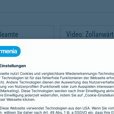
 Beamte
Video: Zollanwär
Video-Service zu laden!
Wir benötigen Ihre Zus
m Videoinhalte einzubetten.
Wir verwenden einen Servic
mmeln. Bitte lesen Sie die
Dieser Service kann Daten
rvice zu, um dieses Video
Details durch und stimme
Akzeptieren
Mehr Informatio
gement Platform
powered by
Use