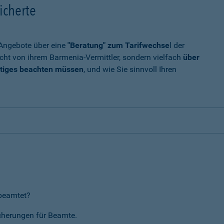
icherte
t Angebote über eine
"Beratung" zum Tarifwechse
l der
cht von ihrem Barmenia-Vermittler, sondern vielfach
über
tiges beachten müssen
, und wie Sie sinnvoll Ihren
rbeamtet?
icherungen für Beamte.