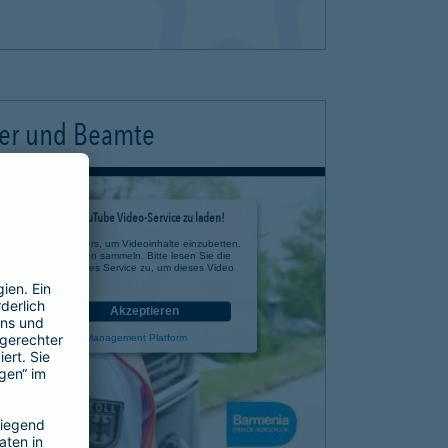
ter und Beamte
timmung, um den YouTube Video-Service zu laden!
e eines Drittanbieters, um Videoinhalte einzubetten.
 zu Ihren Aktivitäten sammeln. Bitte lesen Sie die
n Sie der Nutzung des Service zu, um dieses Video
anzusehen.
nen
Akzeptieren
rcentrics Consent Management Platform