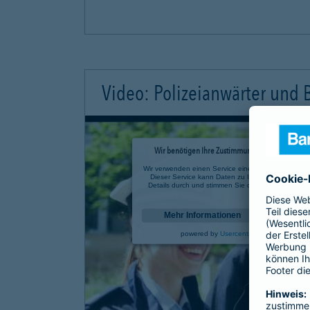
Video: Polizeianwärter und
Wir benötigen Ihre Zustimmung, um den YouTube 
Wir verwenden einen Service eines Drittanbieters, u
Dieser Service kann Daten zu Ihren Aktivitäten sa
Details durch und stimmen Sie der Nutzung des Se
anzusehen.
Mehr Informationen
powered by
Usercentrics Consent Mana