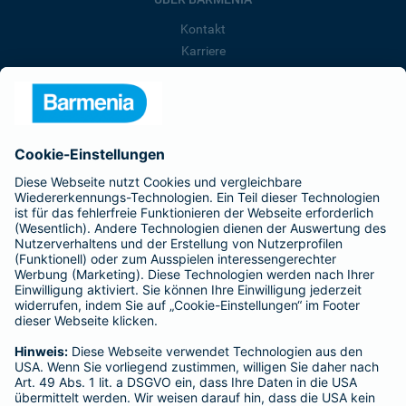
Kontakt
Karriere
Presse
Unternehmen
Anfahrt
Affiliate-Partner werden
Barmenia ist Teil der BarmeniaGothaer
BELIEBTE SEITEN
Kranken-Zusatzversicherung
Tierversicherungen
Haftpflichtversicherung
Hausratversicherung
SERVICE
Adresse ändern
Schaden melden
Kilometerstandsmeldung