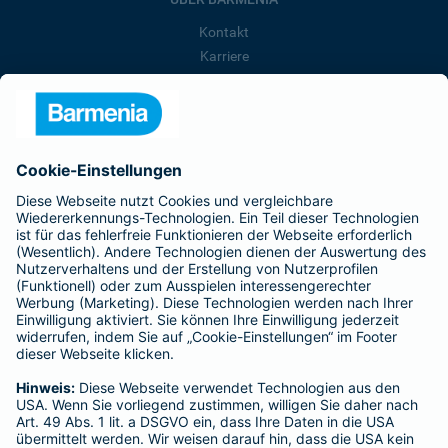
Kontakt
Karriere
Presse
Unternehmen
Anfahrt
Affiliate-Partner werden
Barmenia ist Teil der BarmeniaGothaer
BELIEBTE SEITEN
Kranken-Zusatzversicherung
Tierversicherungen
Haftpflichtversicherung
Hausratversicherung
SERVICE
Adresse ändern
Schaden melden
Kilometerstandsmeldung