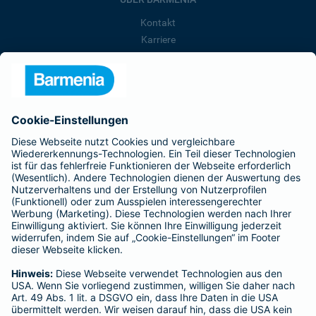
Kontakt
Karriere
Presse
Unternehmen
Anfahrt
Affiliate-Partner werden
Barmenia ist Teil der BarmeniaGothaer
BELIEBTE SEITEN
Kranken-Zusatzversicherung
Tierversicherungen
Haftpflichtversicherung
Hausratversicherung
SERVICE
Adresse ändern
Schaden melden
Kilometerstandsmeldung