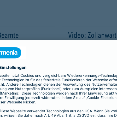
 Beamte
Video: Zollanwär
Video-Service zu laden!
Wir benötigen Ihre Zus
m Videoinhalte einzubetten.
Wir verwenden einen Servic
mmeln. Bitte lesen Sie die
Dieser Service kann Daten
rvice zu, um dieses Video
Details durch und stimme
Akzeptieren
Mehr Informatio
gement Platform
powered by
Use