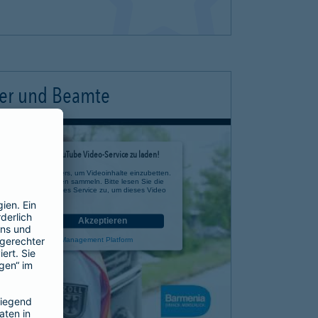
ter und Beamte
timmung, um den YouTube Video-Service zu laden!
e eines Drittanbieters, um Videoinhalte einzubetten.
 zu Ihren Aktivitäten sammeln. Bitte lesen Sie die
n Sie der Nutzung des Service zu, um dieses Video
anzusehen.
nen
Akzeptieren
rcentrics Consent Management Platform