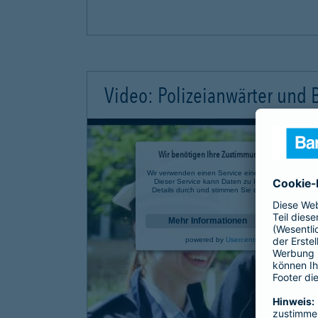
Video: Polizeianwärter und
Wir benötigen Ihre Zustimmung, um den YouTube 
Wir verwenden einen Service eines Drittanbieters, u
Dieser Service kann Daten zu Ihren Aktivitäten sa
Details durch und stimmen Sie der Nutzung des Se
anzusehen.
Mehr Informationen
powered by
Usercentrics Consent Mana