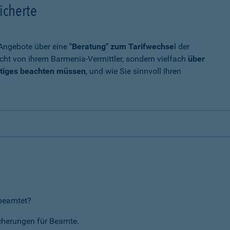
icherte
t Angebote über eine
"Beratung" zum Tarifwechse
l der
cht von ihrem Barmenia-Vermittler, sondern vielfach
über
tiges beachten müssen
, und wie Sie sinnvoll Ihren
rbeamtet?
icherungen für Beamte.