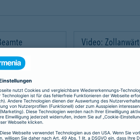
 Beamte
Video: Zollanwär
Video-Service zu laden!
Wir benötigen Ihre Zus
m Videoinhalte einzubetten.
Wir verwenden einen Servic
mmeln. Bitte lesen Sie die
Dieser Service kann Daten
rvice zu, um dieses Video
Details durch und stimme
Akzeptieren
Mehr Informatio
gement Platform
powered by
Use