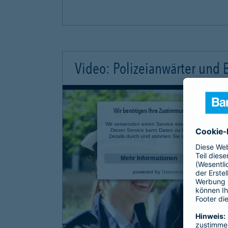
Video: Polizeianwärter und
Wir benötigen Ihre Zustimmung, um den YouTube 
Wir verwenden einen Service eines Drittanbieters, u
Dieser Service kann Daten zu Ihren Aktivitäten sa
Details durch und stimmen Sie der Nutzung des Se
anzusehen.
Mehr Informationen
powered by
Usercentrics Consent Mana