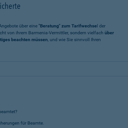
icherte
t Angebote über eine
"Beratung" zum Tarifwechse
l der
cht von ihrem Barmenia-Vermittler, sondern vielfach
über
tiges beachten müssen
, und wie Sie sinnvoll Ihren
rbeamtet?
icherungen für Beamte.