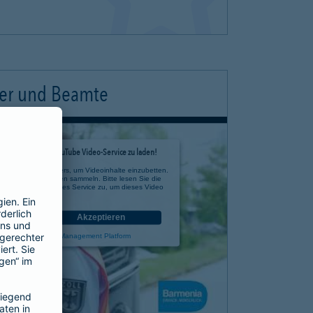
ter und Beamte
timmung, um den YouTube Video-Service zu laden!
e eines Drittanbieters, um Videoinhalte einzubetten.
 zu Ihren Aktivitäten sammeln. Bitte lesen Sie die
n Sie der Nutzung des Service zu, um dieses Video
anzusehen.
nen
Akzeptieren
rcentrics Consent Management Platform