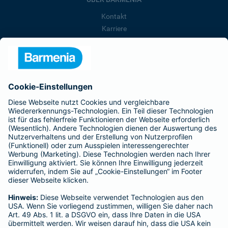
Kontakt
Karriere
Presse
Unternehmen
Anfahrt
Affiliate-Partner werden
Barmenia ist Teil der BarmeniaGothaer
BELIEBTE SEITEN
Kranken-Zusatzversicherung
Tierversicherungen
Haftpflichtversicherung
Hausratversicherung
SERVICE
Adresse ändern
Schaden melden
Kilometerstandsmeldung