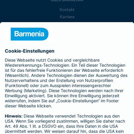
Kontakt
Karriere
Presse
Unternehmen
Anfahrt
Affiliate-Partner werden
Barmenia ist Teil der BarmeniaGothaer
BELIEBTE SEITEN
Kranken-Zusatzversicherung
Tierversicherungen
Haftpflichtversicherung
Hausratversicherung
SERVICE
Adresse ändern
Schaden melden
Kilometerstandsmeldung