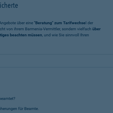
icherte
t Angebote über eine
"Beratung" zum Tarifwechse
l der
cht von ihrem Barmenia-Vermittler, sondern vielfach
über
tiges beachten müssen
, und wie Sie sinnvoll Ihren
rbeamtet?
icherungen für Beamte.