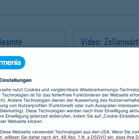
 Beamte
Video: Zollanwär
Video-Service zu laden!
Wir benötigen Ihre Zus
m Videoinhalte einzubetten.
Wir verwenden einen Servic
mmeln. Bitte lesen Sie die
Dieser Service kann Daten
rvice zu, um dieses Video
Details durch und stimme
Akzeptieren
Mehr Informatio
gement Platform
powered by
Use