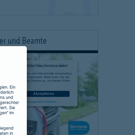
ter und Beamte
timmung, um den YouTube Video-Service zu laden!
e eines Drittanbieters, um Videoinhalte einzubetten.
 zu Ihren Aktivitäten sammeln. Bitte lesen Sie die
n Sie der Nutzung des Service zu, um dieses Video
anzusehen.
nen
Akzeptieren
rcentrics Consent Management Platform