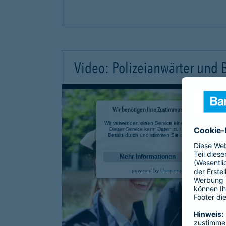
Video: Polizeianwärter und
Wir benötigen Ihre Zustimmung, um den YouTube 
Wir verwenden einen Service eines Drittanbieters, u
Dieser Service kann Daten zu Ihren Aktivitäten sa
Details durch und stimmen Sie der Nutzung des Se
anzusehen.
Mehr Informationen
powered by
Usercentrics Consent Mana