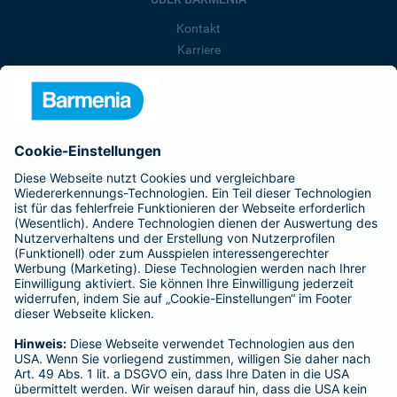
Kontakt
Karriere
Presse
Unternehmen
Anfahrt
Affiliate-Partner werden
Barmenia ist Teil der BarmeniaGothaer
BELIEBTE SEITEN
Kranken-Zusatzversicherung
Tierversicherungen
Haftpflichtversicherung
Hausratversicherung
SERVICE
Adresse ändern
Schaden melden
Kilometerstandsmeldung