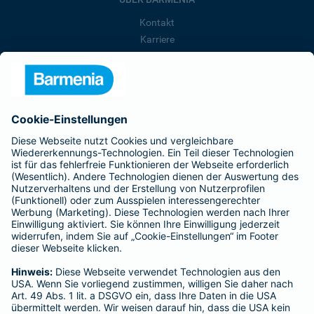
Kontakt
Karriere
Presse
Unternehmen
Anfahrt
Affiliate-Partner werden
Barmenia ist Teil der BarmeniaGothaer
BELIEBTE SEITEN
Kranken-Zusatzversicherung
Tierversicherungen
Haftpflichtversicherung
Hausratversicherung
SERVICE
Adresse ändern
Schaden melden
Kilometerstandsmeldung