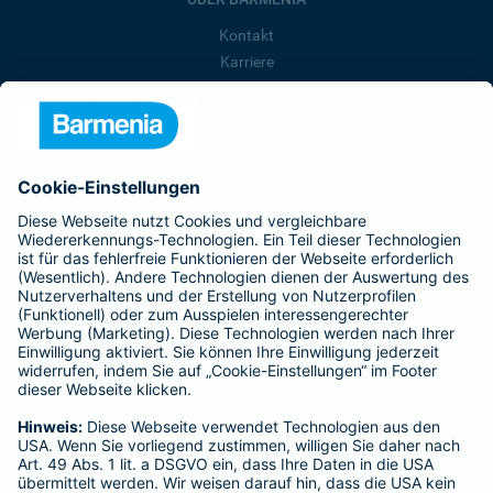
Kontakt
Karriere
Presse
Unternehmen
Anfahrt
Affiliate-Partner werden
Barmenia ist Teil der BarmeniaGothaer
BELIEBTE SEITEN
Kranken-Zusatzversicherung
Tierversicherungen
Haftpflichtversicherung
Hausratversicherung
SERVICE
Adresse ändern
Schaden melden
Kilometerstandsmeldung