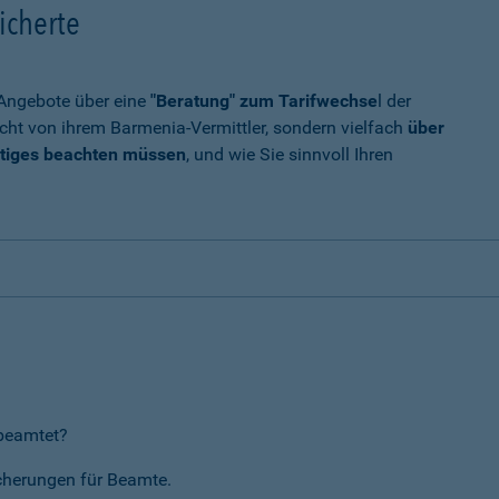
icherte
t Angebote über eine
"Beratung" zum Tarifwechse
l der
cht von ihrem Barmenia-Vermittler, sondern vielfach
über
tiges beachten müssen
, und wie Sie sinnvoll Ihren
rbeamtet?
icherungen für Beamte.