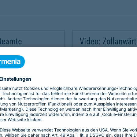
 Beamte
Video: Zollanwär
Video-Service zu laden!
Wir benötigen Ihre Zus
m Videoinhalte einzubetten.
Wir verwenden einen Servic
mmeln. Bitte lesen Sie die
Dieser Service kann Daten
rvice zu, um dieses Video
Details durch und stimme
Akzeptieren
Mehr Informatio
gement Platform
powered by
Use