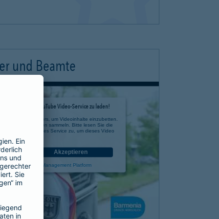
ter und Beamte
timmung, um den YouTube Video-Service zu laden!
e eines Drittanbieters, um Videoinhalte einzubetten.
 zu Ihren Aktivitäten sammeln. Bitte lesen Sie die
n Sie der Nutzung des Service zu, um dieses Video
anzusehen.
nen
Akzeptieren
rcentrics Consent Management Platform