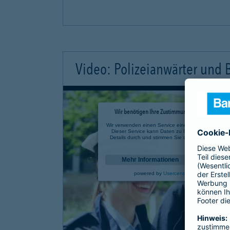
Video: Polizeianwärter und
Wir benötigen Ihre Zustimmung, um den YouTube 
Wir verwenden einen Service eines Drittanbieters, u
Dieser Service kann Daten zu Ihren Aktivitäten sa
Details durch und stimmen Sie der Nutzung des Se
anzusehen.
Mehr Informationen
powered by
Usercentrics Consent Mana