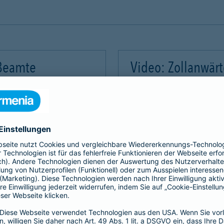
 Beamte
Video: Zollanwär
Video-Service zu laden!
Wir benötigen Ihre Zus
m Videoinhalte einzubetten.
Wir verwenden einen Servic
mmeln. Bitte lesen Sie die
Dieser Service kann Daten
rvice zu, um dieses Video
Details durch und stimme
Akzeptieren
Mehr Informatio
gement Platform
powered by
Use