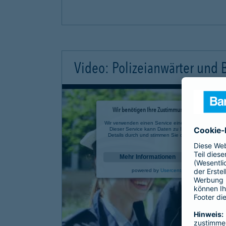
Video: Polizeianwärter und
Wir benötigen Ihre Zustimmung, um den YouTube 
Wir verwenden einen Service eines Drittanbieters, u
Dieser Service kann Daten zu Ihren Aktivitäten sa
Details durch und stimmen Sie der Nutzung des Se
anzusehen.
Mehr Informationen
powered by
Usercentrics Consent Mana