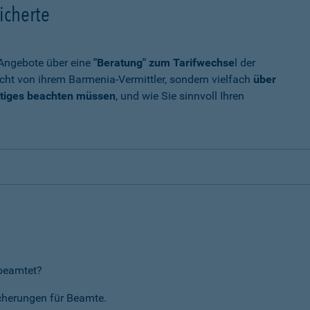
icherte
t Angebote über eine
"Beratung" zum Tarifwechse
l der
cht von ihrem Barmenia-Vermittler, sondern vielfach
über
tiges beachten müssen
, und wie Sie sinnvoll Ihren
rbeamtet?
icherungen für Beamte.