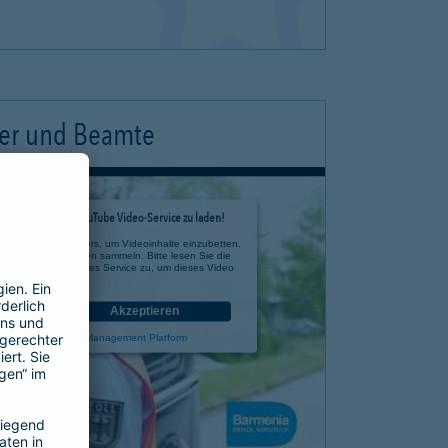
ter und Beamte
timmung, um den YouTube Video-Service zu laden!
e eines Drittanbieters, um Videoinhalte einzubetten.
 zu Ihren Aktivitäten sammeln. Bitte lesen Sie die
n Sie der Nutzung des Service zu, um dieses Video
anzusehen.
nen
Akzeptieren
rcentrics Consent Management Platform