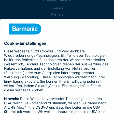
Kontakt
Karriere
Presse
Unternehmen
Anfahrt
Affiliate-Partner werden
Barmenia ist Teil der BarmeniaGothaer
BELIEBTE SEITEN
Kranken-Zusatzversicherung
Tierversicherungen
Haftpflichtversicherung
Hausratversicherung
SERVICE
Adresse ändern
Schaden melden
Kilometerstandsmeldung