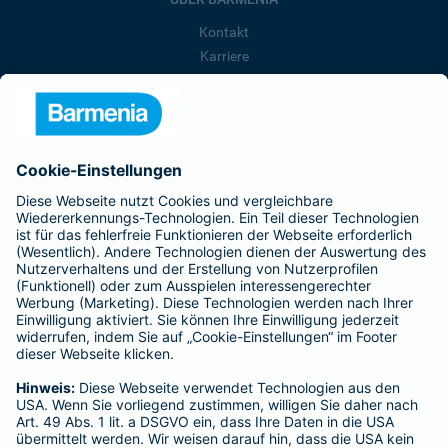
Kontakt
Karriere
Presse
Unternehmen
Anfahrt
Affiliate-Partner werden
Barmenia ist Teil der BarmeniaGothaer
BELIEBTE SEITEN
Kranken-Zusatzversicherung
Tierversicherungen
Haftpflichtversicherung
Hausratversicherung
SERVICE
Adresse ändern
Schaden melden
Kilometerstandsmeldung