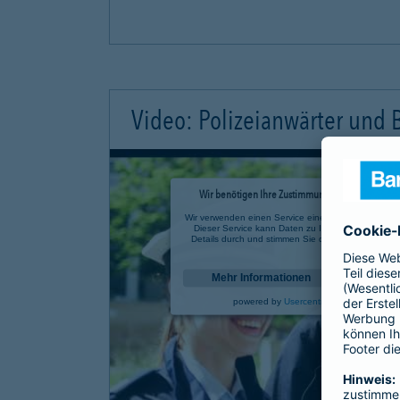
Video: Polizeianwärter und
Wir benötigen Ihre Zustimmung, um den YouTube 
Wir verwenden einen Service eines Drittanbieters, u
Dieser Service kann Daten zu Ihren Aktivitäten sa
Details durch und stimmen Sie der Nutzung des Se
anzusehen.
Mehr Informationen
powered by
Usercentrics Consent Mana