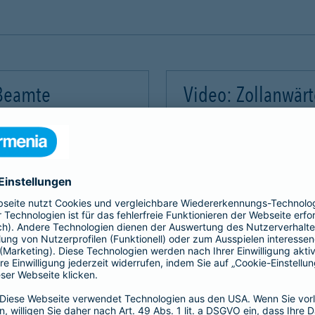
 Beamte
Video: Zollanwär
Video-Service zu laden!
Wir benötigen Ihre Zus
m Videoinhalte einzubetten.
Wir verwenden einen Servic
mmeln. Bitte lesen Sie die
Dieser Service kann Daten
rvice zu, um dieses Video
Details durch und stimme
Akzeptieren
Mehr Informatio
gement Platform
powered by
Use