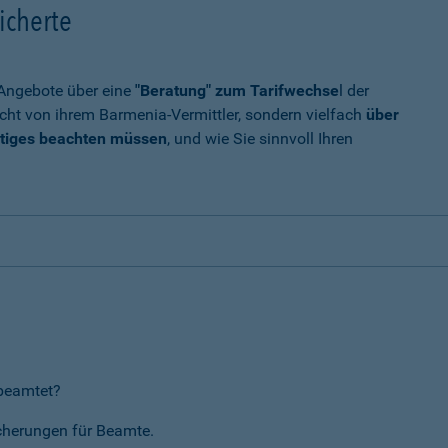
icherte
t Angebote über eine
"Beratung" zum Tarifwechse
l der
cht von ihrem Barmenia-Vermittler, sondern vielfach
über
tiges beachten müssen
, und wie Sie sinnvoll Ihren
rbeamtet?
icherungen für Beamte.