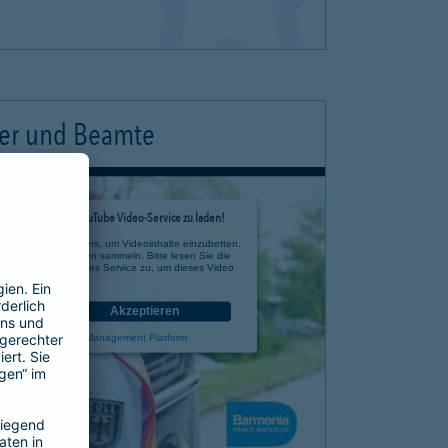
ter und Beamte
timmung, um den YouTube Video-Service zu laden!
e eines Drittanbieters, um Videoinhalte einzubetten.
 zu Ihren Aktivitäten sammeln. Bitte lesen Sie die
n Sie der Nutzung des Service zu, um dieses Video
anzusehen.
nen
Akzeptieren
rcentrics Consent Management Platform