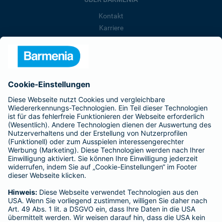
Kontakt
Karriere
Presse
Unternehmen
Anfahrt
Affiliate-Partner werden
Barmenia ist Teil der BarmeniaGothaer
BELIEBTE SEITEN
Kranken-Zusatzversicherung
Tierversicherungen
Haftpflichtversicherung
Hausratversicherung
SERVICE
Adresse ändern
Schaden melden
Kilometerstandsmeldung