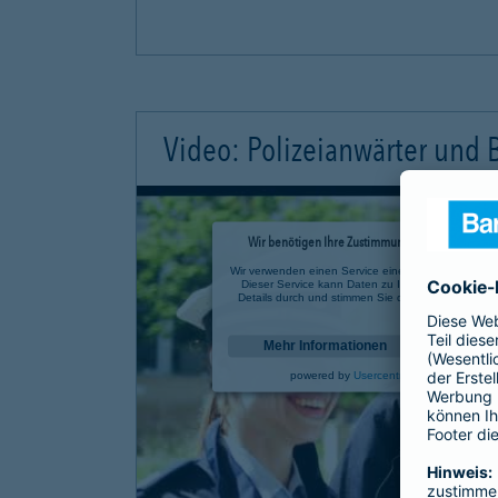
Video: Polizeianwärter und
Wir benötigen Ihre Zustimmung, um den YouTube 
Wir verwenden einen Service eines Drittanbieters, u
Dieser Service kann Daten zu Ihren Aktivitäten sa
Details durch und stimmen Sie der Nutzung des Se
anzusehen.
Mehr Informationen
powered by
Usercentrics Consent Mana