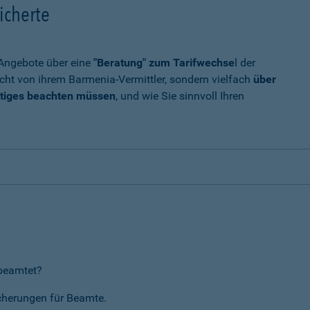
icherte
t Angebote über eine
"Beratung" zum Tarifwechse
l der
cht von ihrem Barmenia-Vermittler, sondern vielfach
über
tiges beachten müssen
, und wie Sie sinnvoll Ihren
rbeamtet?
icherungen für Beamte.