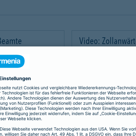
 Beamte
Video: Zollanwär
Video-Service zu laden!
Wir benötigen Ihre Zus
m Videoinhalte einzubetten.
Wir verwenden einen Servic
mmeln. Bitte lesen Sie die
Dieser Service kann Daten
rvice zu, um dieses Video
Details durch und stimme
Akzeptieren
Mehr Informatio
gement Platform
powered by
Use