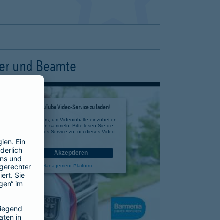
ter und Beamte
timmung, um den YouTube Video-Service zu laden!
e eines Drittanbieters, um Videoinhalte einzubetten.
 zu Ihren Aktivitäten sammeln. Bitte lesen Sie die
n Sie der Nutzung des Service zu, um dieses Video
anzusehen.
nen
Akzeptieren
rcentrics Consent Management Platform