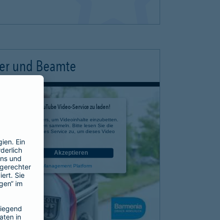
ter und Beamte
timmung, um den YouTube Video-Service zu laden!
e eines Drittanbieters, um Videoinhalte einzubetten.
 zu Ihren Aktivitäten sammeln. Bitte lesen Sie die
n Sie der Nutzung des Service zu, um dieses Video
anzusehen.
nen
Akzeptieren
rcentrics Consent Management Platform