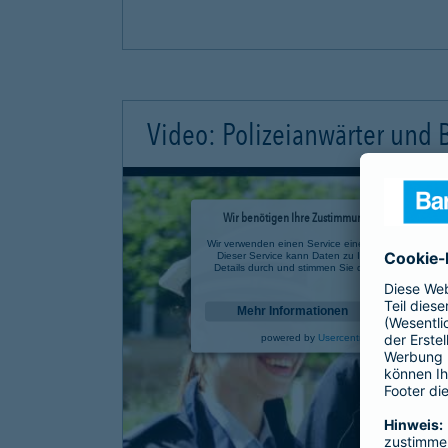
Video: Polizeianwärter und
Wir benötigen Ihre Zustimmung, um den YouTube 
Wir verwenden einen Service eines Drittanbieters, u
Dieser Service kann Daten zu Ihren Aktivitäten sa
Details durch und stimmen Sie der Nutzung des Se
anzusehen.
Mehr Informationen
powered by
Usercentrics Consent Mana