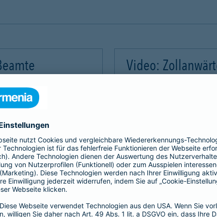
 Beamte
Video: Zollanwär
Video-Service zu laden!
Wir benötigen Ihre Zus
m Videoinhalte einzubetten.
Wir verwenden einen Servic
mmeln. Bitte lesen Sie die
Dieser Service kann Daten
rvice zu, um dieses Video
Details durch und stimme
Akzeptieren
Mehr Informatio
gement Platform
powered by
Use