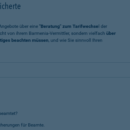
icherte
t Angebote über eine
"Beratung" zum Tarifwechse
l der
cht von ihrem Barmenia-Vermittler, sondern vielfach
über
tiges beachten müssen
, und wie Sie sinnvoll Ihren
rbeamtet?
icherungen für Beamte.