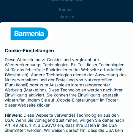
Kontakt
Karriere
Presse
Unternehmen
Anfahrt
Affiliate-Partner werden
Barmenia ist Teil der BarmeniaGothaer
BELIEBTE SEITEN
Kranken-Zusatzversicherung
Tierversicherungen
Haftpflichtversicherung
Hausratversicherung
SERVICE
Adresse ändern
Schaden melden
Kilometerstandsmeldung