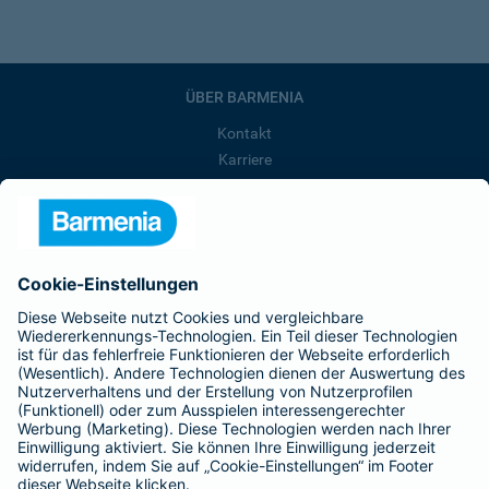
ÜBER BARMENIA
Kontakt
Karriere
Presse
Unternehmen
Anfahrt
Affiliate-Partner werden
Barmenia ist Teil der BarmeniaGothaer
BELIEBTE SEITEN
Kranken-Zusatzversicherung
Tierversicherungen
Haftpflichtversicherung
Hausratversicherung