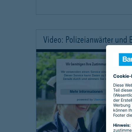
Video: Polizeianwärter und
Wir benötigen Ihre Zustimmung, um den YouTube 
Wir verwenden einen Service eines Drittanbieters, u
Dieser Service kann Daten zu Ihren Aktivitäten sa
Details durch und stimmen Sie der Nutzung des Se
anzusehen.
Mehr Informationen
powered by
Usercentrics Consent Mana