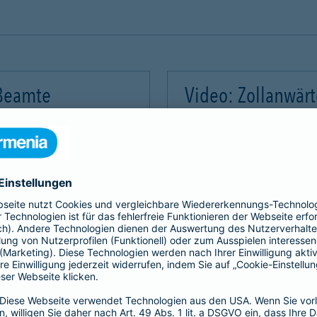
 Beamte
Video: Zollanwär
Video-Service zu laden!
Wir benötigen Ihre Zus
m Videoinhalte einzubetten.
Wir verwenden einen Servic
mmeln. Bitte lesen Sie die
Dieser Service kann Daten
rvice zu, um dieses Video
Details durch und stimme
Akzeptieren
Mehr Informatio
gement Platform
powered by
Use