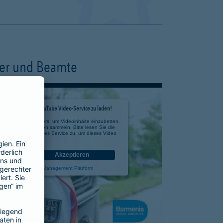
ter und Beamte
timmung, um den YouTube Video-Service zu laden!
e eines Drittanbieters, um Videoinhalte einzubetten.
 zu Ihren Aktivitäten sammeln. Bitte lesen Sie die
n Sie der Nutzung des Service zu, um dieses Video
anzusehen.
nen
Akzeptieren
rcentrics Consent Management Platform