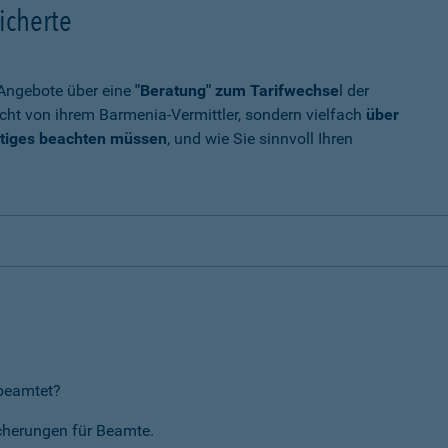
icherte
t Angebote über eine
"Beratung" zum Tarifwechse
l der
cht von ihrem Barmenia-Vermittler, sondern vielfach
über
tiges beachten müssen
, und wie Sie sinnvoll Ihren
rbeamtet?
icherungen für Beamte.