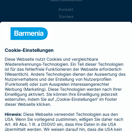
Kontakt
Karriere
Presse
Unternehmen
Anfahrt
Affiliate-Partner werden
Barmenia ist Teil der BarmeniaGothaer
BELIEBTE SEITEN
Kranken-Zusatzversicherung
Tierversicherungen
Haftpflichtversicherung
Hausratversicherung
SERVICE
Adresse ändern
Schaden melden
Kilometerstandsmeldung