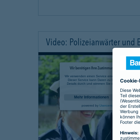
Video: Polizeianwärter und
Wir benötigen Ihre Zustimmung, um den YouTube 
Wir verwenden einen Service eines Drittanbieters, u
Dieser Service kann Daten zu Ihren Aktivitäten sa
Details durch und stimmen Sie der Nutzung des Se
anzusehen.
Mehr Informationen
powered by
Usercentrics Consent Mana