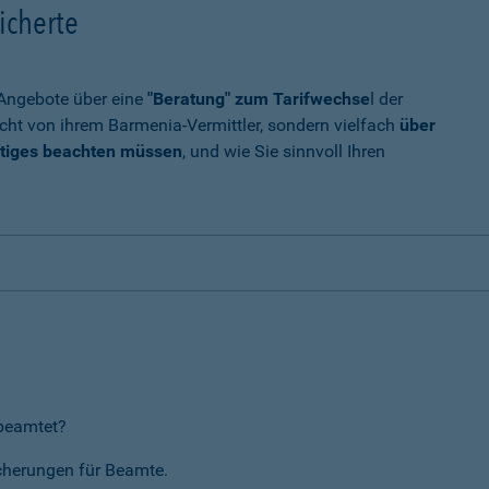
icherte
t Angebote über eine
"Beratung" zum Tarifwechse
l der
cht von ihrem Barmenia-Vermittler, sondern vielfach
über
tiges beachten müssen
, und wie Sie sinnvoll Ihren
rbeamtet?
icherungen für Beamte.