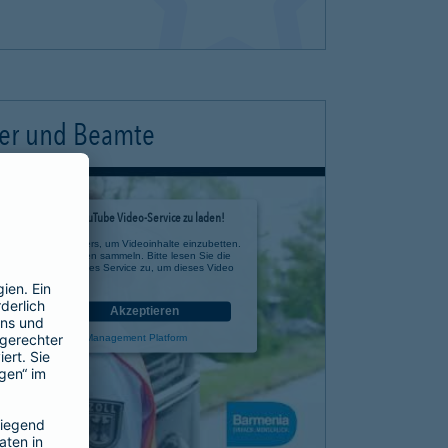
ter und Beamte
timmung, um den YouTube Video-Service zu laden!
e eines Drittanbieters, um Videoinhalte einzubetten.
 zu Ihren Aktivitäten sammeln. Bitte lesen Sie die
n Sie der Nutzung des Service zu, um dieses Video
anzusehen.
nen
Akzeptieren
rcentrics Consent Management Platform