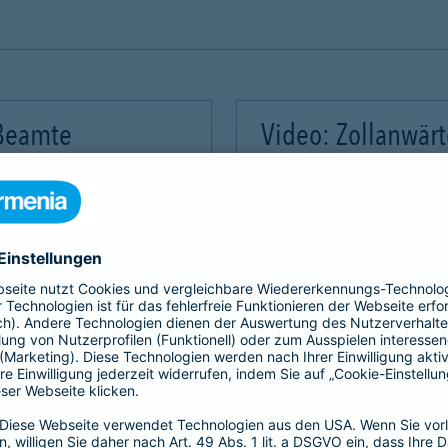
 Beamte
Video: Zollanwär
Video-Service zu laden!
Wir benötigen Ihre Zus
m Videoinhalte einzubetten.
Wir verwenden einen Servic
mmeln. Bitte lesen Sie die
Dieser Service kann Daten
rvice zu, um dieses Video
Details durch und stimme
Akzeptieren
Mehr Informatio
gement Platform
powered by
Use