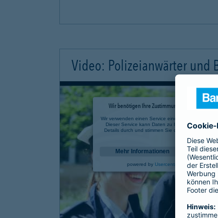
Video: Polizeianwärter und
Wir benötigen Ihre Zustimmung, um den YouTube 
Wir verwenden einen Service eines Drittanbieters, u
Dieser Service kann Daten zu Ihren Aktivitäten sa
Details durch und stimmen Sie der Nutzung des Se
anzusehen.
Mehr Informationen
powered by
Usercentrics Consent Mana