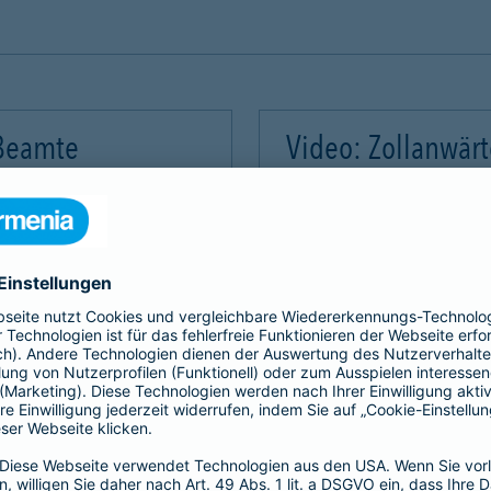
 Beamte
Video: Zollanwär
Video-Service zu laden!
Wir benötigen Ihre Zus
m Videoinhalte einzubetten.
Wir verwenden einen Servic
mmeln. Bitte lesen Sie die
Dieser Service kann Daten
rvice zu, um dieses Video
Details durch und stimme
Akzeptieren
Mehr Informatio
gement Platform
powered by
Use