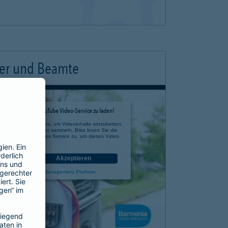
ter und Beamte
timmung, um den YouTube Video-Service zu laden!
e eines Drittanbieters, um Videoinhalte einzubetten.
 zu Ihren Aktivitäten sammeln. Bitte lesen Sie die
n Sie der Nutzung des Service zu, um dieses Video
anzusehen.
nen
Akzeptieren
rcentrics Consent Management Platform