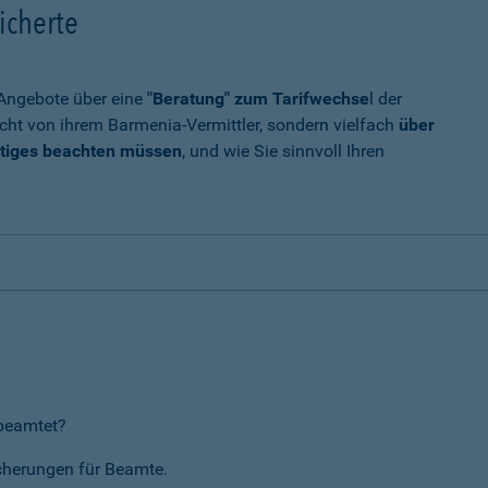
icherte
t Angebote über eine
"Beratung" zum Tarifwechse
l der
cht von ihrem Barmenia-Vermittler, sondern vielfach
über
tiges beachten müssen
, und wie Sie sinnvoll Ihren
rbeamtet?
icherungen für Beamte.