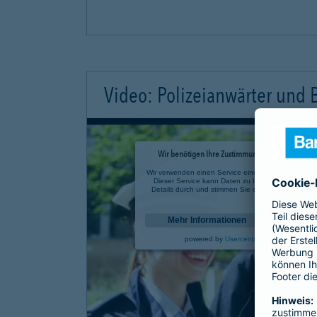
Video: Polizeianwärter und
Wir benötigen Ihre Zustimmung, um den YouTube 
Wir verwenden einen Service eines Drittanbieters, u
Dieser Service kann Daten zu Ihren Aktivitäten sa
Details durch und stimmen Sie der Nutzung des Se
anzusehen.
Mehr Informationen
powered by
Usercentrics Consent Mana