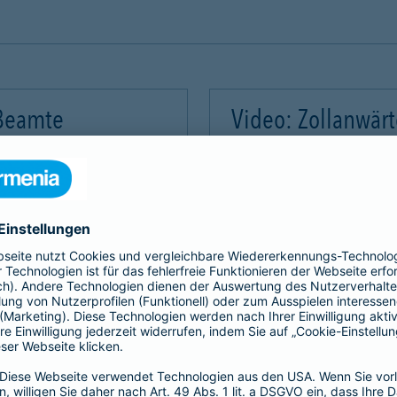
 Beamte
Video: Zollanwär
Video-Service zu laden!
Wir benötigen Ihre Zus
m Videoinhalte einzubetten.
Wir verwenden einen Servic
mmeln. Bitte lesen Sie die
Dieser Service kann Daten
rvice zu, um dieses Video
Details durch und stimme
Akzeptieren
Mehr Informatio
gement Platform
powered by
Use