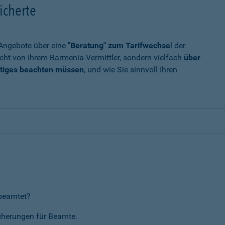
icherte
t Angebote über eine
"Beratung" zum Tarifwechse
l der
cht von ihrem Barmenia-Vermittler, sondern vielfach
über
tiges beachten müssen
, und wie Sie sinnvoll Ihren
rbeamtet?
icherungen für Beamte.