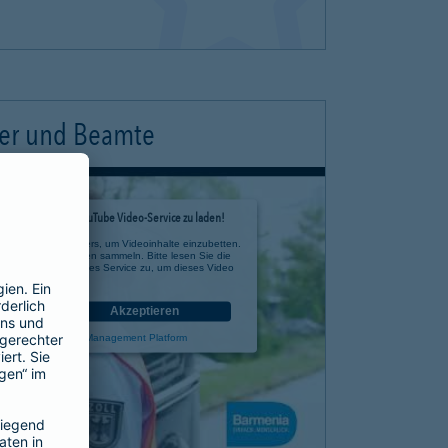
ter und Beamte
timmung, um den YouTube Video-Service zu laden!
e eines Drittanbieters, um Videoinhalte einzubetten.
 zu Ihren Aktivitäten sammeln. Bitte lesen Sie die
n Sie der Nutzung des Service zu, um dieses Video
anzusehen.
nen
Akzeptieren
rcentrics Consent Management Platform