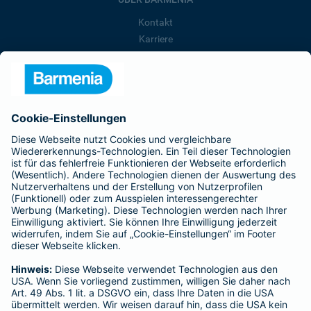
Kontakt
Karriere
Presse
Unternehmen
Anfahrt
Affiliate-Partner werden
Barmenia ist Teil der BarmeniaGothaer
BELIEBTE SEITEN
Kranken-Zusatzversicherung
Tierversicherungen
Haftpflichtversicherung
Hausratversicherung
SERVICE
Adresse ändern
Schaden melden
Kilometerstandsmeldung