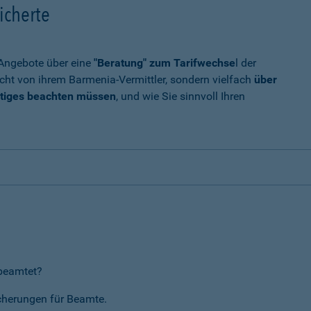
icherte
t Angebote über eine
"Beratung" zum Tarifwechse
l der
cht von ihrem Barmenia-Vermittler, sondern vielfach
über
tiges beachten müssen
, und wie Sie sinnvoll Ihren
rbeamtet?
icherungen für Beamte.