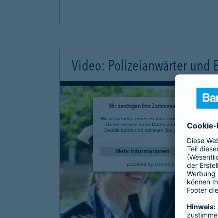
Video: Polizeianwärter und
Wir benötigen Ihre Zustimmung, um den YouTube 
Wir verwenden einen Service eines Drittanbieters, u
Dieser Service kann Daten zu Ihren Aktivitäten sa
Details durch und stimmen Sie der Nutzung des Se
anzusehen.
Mehr Informationen
powered by
Usercentrics Consent Mana