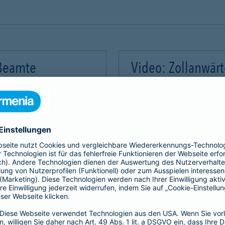
 Beamte
Video: Zollanwär
Video-Service zu laden!
Wir benötigen Ihre Zus
m Videoinhalte einzubetten.
Wir verwenden einen Servic
mmeln. Bitte lesen Sie die
Dieser Service kann Daten
rvice zu, um dieses Video
Details durch und stimme
Akzeptieren
Mehr Informatio
gement Platform
powered by
Use