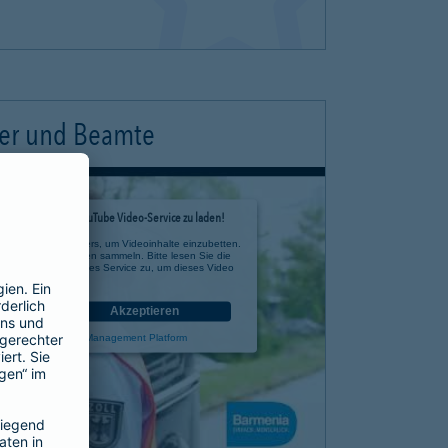
ter und Beamte
timmung, um den YouTube Video-Service zu laden!
e eines Drittanbieters, um Videoinhalte einzubetten.
 zu Ihren Aktivitäten sammeln. Bitte lesen Sie die
n Sie der Nutzung des Service zu, um dieses Video
anzusehen.
nen
Akzeptieren
rcentrics Consent Management Platform