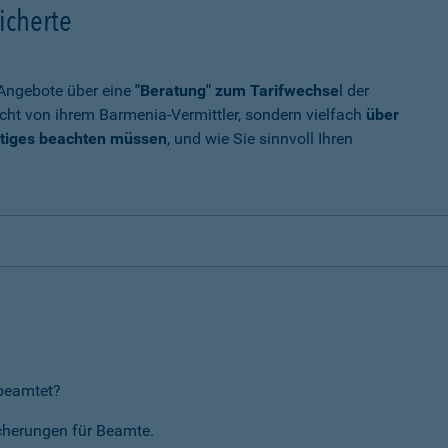
icherte
t Angebote über eine
"Beratung" zum Tarifwechse
l der
cht von ihrem Barmenia-Vermittler, sondern vielfach
über
tiges beachten müssen
, und wie Sie sinnvoll Ihren
rbeamtet?
icherungen für Beamte.