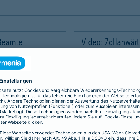
 Beamte
Video: Zollanwär
Video-Service zu laden!
Wir benötigen Ihre Zus
m Videoinhalte einzubetten.
Wir verwenden einen Servic
mmeln. Bitte lesen Sie die
Dieser Service kann Daten
rvice zu, um dieses Video
Details durch und stimme
Akzeptieren
Mehr Informatio
gement Platform
powered by
Use