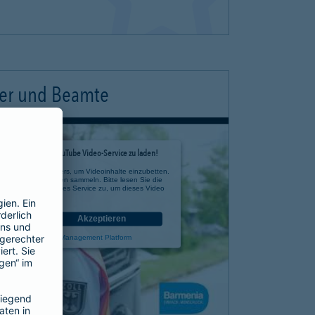
ter und Beamte
timmung, um den YouTube Video-Service zu laden!
e eines Drittanbieters, um Videoinhalte einzubetten.
 zu Ihren Aktivitäten sammeln. Bitte lesen Sie die
n Sie der Nutzung des Service zu, um dieses Video
anzusehen.
nen
Akzeptieren
rcentrics Consent Management Platform