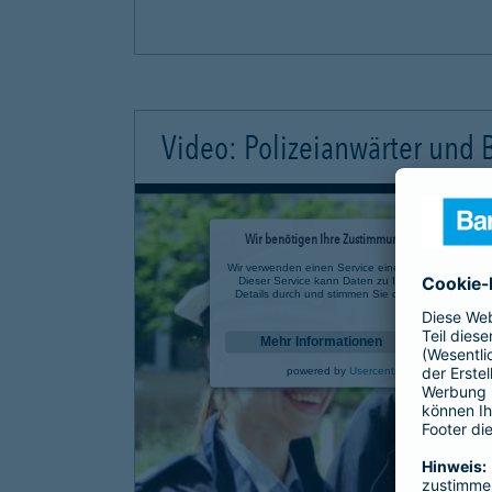
Video: Polizeianwärter und
Wir benötigen Ihre Zustimmung, um den YouTube 
Wir verwenden einen Service eines Drittanbieters, u
Dieser Service kann Daten zu Ihren Aktivitäten sa
Details durch und stimmen Sie der Nutzung des Se
anzusehen.
Mehr Informationen
powered by
Usercentrics Consent Mana