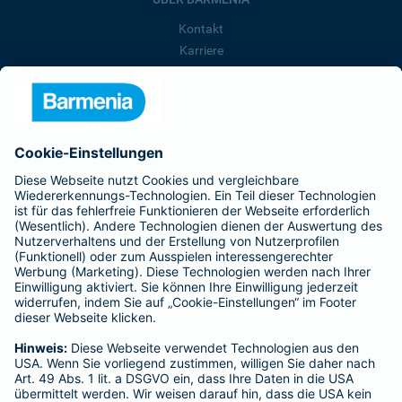
Kontakt
Karriere
Presse
Unternehmen
Anfahrt
Affiliate-Partner werden
Barmenia ist Teil der BarmeniaGothaer
BELIEBTE SEITEN
Kranken-Zusatzversicherung
Tierversicherungen
Haftpflichtversicherung
Hausratversicherung
SERVICE
Adresse ändern
Schaden melden
Kilometerstandsmeldung