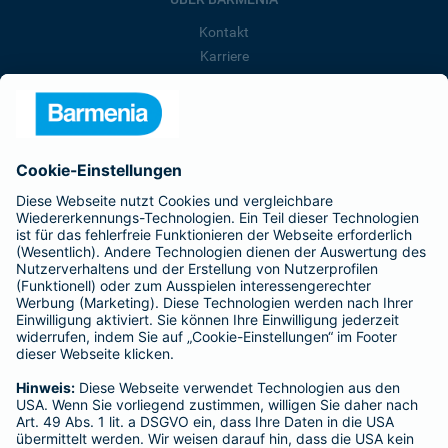
Kontakt
Karriere
Presse
Unternehmen
Anfahrt
Affiliate-Partner werden
Barmenia ist Teil der BarmeniaGothaer
BELIEBTE SEITEN
Kranken-Zusatzversicherung
Tierversicherungen
Haftpflichtversicherung
Hausratversicherung
SERVICE
Adresse ändern
Schaden melden
Kilometerstandsmeldung